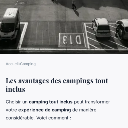
Accueil
›
Camping
CAMPING
Les avantages des campings tout
A la découverte des campings
inclus
tout inclus d'Europe
Choisir un
camping tout inclus
peut transformer
Yanis
•
25 février 2025
•
7 min de lecture
votre
expérience de camping
de manière
considérable. Voici comment :