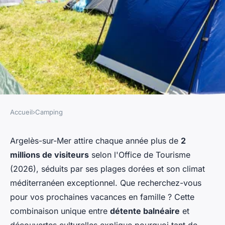
Accueil
›
Camping
CAMPING
Explorez le camping idéal à
Argelès-sur-Mer attire chaque année plus de
2
millions de visiteurs
selon l'Office de Tourisme
argelès-sur-mer en famille !
(2026), séduits par ses plages dorées et son climat
méditerranéen exceptionnel. Que recherchez-vous
Yanis
•
3 février 2026
•
7 min de lecture
pour vos prochaines vacances en famille ? Cette
combinaison unique entre
détente balnéaire
et