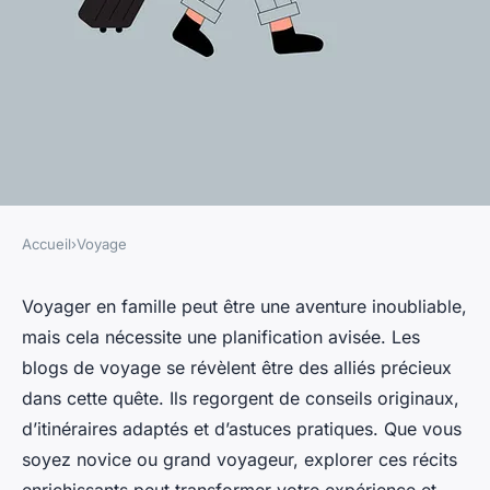
Accueil
›
Voyage
VOYAGE
Les meilleures astuces pour
Voyager en famille peut être une aventure inoubliable,
mais cela nécessite une planification avisée. Les
voyager en famille avec un
blogs de voyage se révèlent être des alliés précieux
blog de voyage
dans cette quête. Ils regorgent de conseils originaux,
d’itinéraires adaptés et d’astuces pratiques. Que vous
Yanis
•
14 avril 2025
•
5 min de lecture
soyez novice ou grand voyageur, explorer ces récits