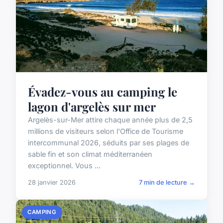
Évadez-vous au camping le
lagon d'argelès sur mer
Argelès-sur-Mer attire chaque année plus de 2,5
millions de visiteurs selon l'Office de Tourisme
intercommunal 2026, séduits par ses plages de
sable fin et son climat méditerranéen
exceptionnel. Vous ...
28 janvier 2026
7 min de lecture →
CAMPING