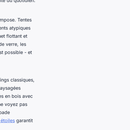
ité du quotidien.
impose. Tentes
ents atypiques
t flottant et
e verre, les
t possible - et
ings classiques,
 paysagées
ses en bois avec
 ne voyez pas
apade
étoiles
garantit