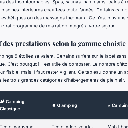
us des incontournables. Spas, saunas, hammams, bains à 
e piscines intérieures chauffées toute l’année. Certains cam
esthétiques ou des massages thermaux. Ce n’est plus une 
un vrai programme de relaxation intégré à votre séjour.
 des prestations selon la gamme choisie
pings 5 étoiles se valent. Certains surfent sur le label sans 
due. C’est pourquoi il est utile de comparer. Le nombre d’éto
eur fiable, mais il faut rester vigilant. Ce tableau donne un a
e les trois grandes catégories d’hébergements de plein air.
🏕️ Camping
🔥 Glamping
⭐ Camping
Classique
Tente, caravane,
Tente lodge, yourte,
Mobil-ho