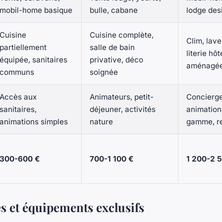
mobil-home basique
bulle, cabane
lodge des
Cuisine
Cuisine complète,
Clim, lave
partiellement
salle de bain
literie hô
équipée, sanitaires
privative, déco
aménagé
communs
soignée
Accès aux
Animateurs, petit-
Concierge
sanitaires,
déjeuner, activités
animation
animations simples
nature
gamme, re
300-600 €
700-1 100 €
1 200-2 
és et équipements exclusifs