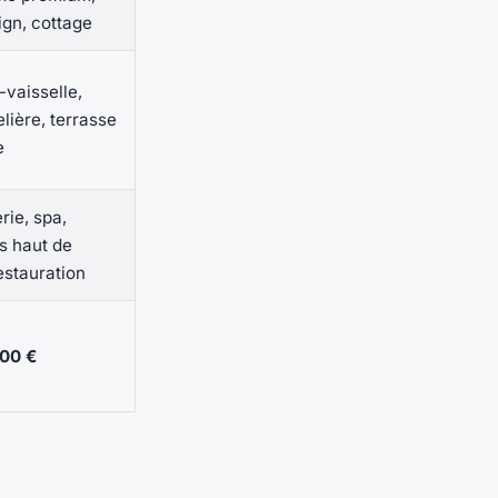
ign, cottage
-vaisselle,
telière, terrasse
e
rie, spa,
s haut de
stauration
500 €