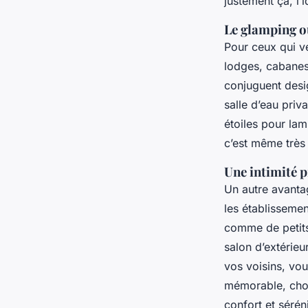
justement ça, l’
Le glamping ou
Pour ceux qui ve
lodges, cabanes
conjuguent desig
salle d’eau priv
étoiles pour lam
c’est même très
Une intimité p
Un autre avanta
les établisseme
comme de petits 
salon d’extérieu
vos voisins, vo
mémorable, cho
confort et séréni