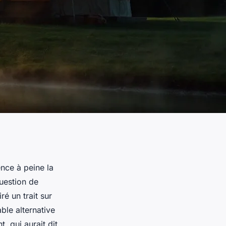
nce à peine la
uestion de
ré un trait sur
le alternative
, qui aurait dit