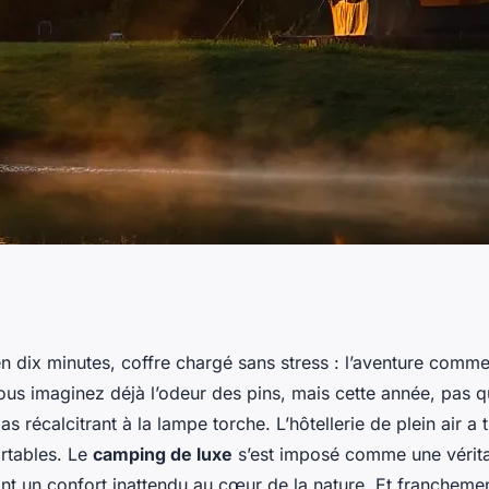
isir le camping de
n dix minutes, coffre chargé sans stress : l’aventure comme
ous imaginez déjà l’odeur des pins, mais cette année, pas q
ces
s récalcitrant à la lampe torche. L’hôtellerie de plein air a ti
ortables. Le
camping de luxe
s’est imposé comme une véritab
ant un confort inattendu au cœur de la nature. Et franchement