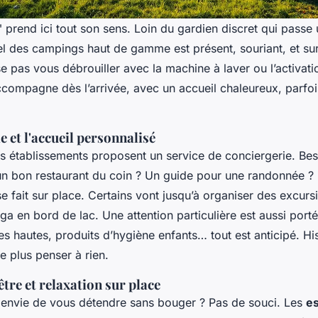
 prend ici tout son sens. Loin du gardien discret qui passe 
el des campings haut de gamme est présent, souriant, et sur
e pas vous débrouiller avec la machine à laver ou l’activat
compagne dès l’arrivée, avec un accueil chaleureux, parfo
e et l'accueil personnalisé
 établissements proposent un service de conciergerie. Bes
un bon restaurant du coin ? Un guide pour une randonnée ?
se fait sur place. Certains vont jusqu’à organiser des excurs
a en bord de lac. Une attention particulière est aussi porté
s hautes, produits d’hygiène enfants… tout est anticipé. Hi
ne plus penser à rien.
tre et relaxation sur place
z envie de vous détendre sans bouger ? Pas de souci. Les
e