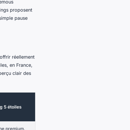
remous
pings proposent
simple pause
offrir réellement
iles, en France,
perçu clair des
 5 étoiles
me premium,