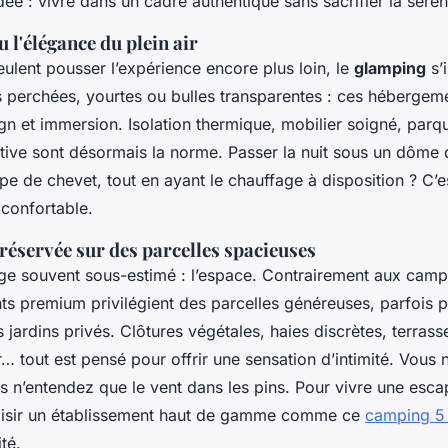
idée : vivre dans un cadre authentique sans sacrifier la sérén
 l'élégance du plein air
ulent pousser l’expérience encore plus loin, le
glamping
s’
 perchées, yourtes ou bulles transparentes : ces hébergem
n et immersion. Isolation thermique, mobilier soigné, parque
ative sont désormais la norme. Passer la nuit sous un dôme d
pe de chevet, tout en ayant le chauffage à disposition ? C’es
 confortable.
réservée sur des parcelles spacieuses
ge souvent sous-estimé : l’espace. Contrairement aux camp
nts premium privilégient des parcelles généreuses, parfois
jardins privés. Clôtures végétales, haies discrètes, terras
r… tout est pensé pour offrir une sensation d’intimité. Vous
us n’entendez que le vent dans les pins. Pour vivre une esc
isir un établissement haut de gamme comme ce
camping 5 
té.