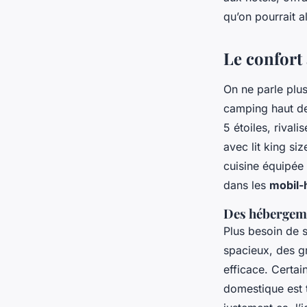
Bernardin
•
30/03/2026 08:57
•
9 min de lecture
qu’on pourrait al
Le confort
On ne parle plus
camping haut de
5 étoiles, rival
avec lit king si
cuisine équipée 
dans les
mobil-
Des hébergeme
Plus besoin de 
spacieux, des gr
efficace. Certa
domestique est t