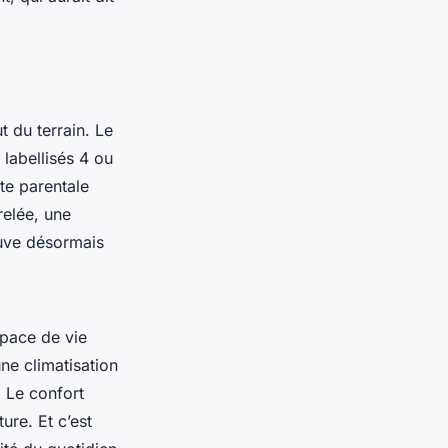
t du terrain. Le
labellisés 4 ou
ite parentale
relée, une
ouve désormais
space de vie
ne climatisation
 Le confort
ure. Et c’est