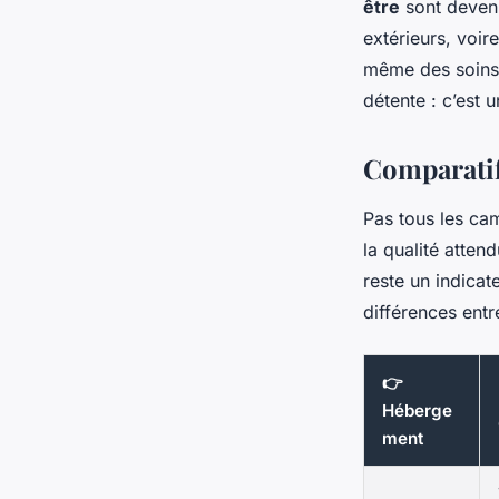
être
sont deven
extérieurs, voir
même des soins 
détente : c’est 
Comparatif
Pas tous les cam
la qualité atten
reste un indicat
différences entr
👉
Héberge
ment