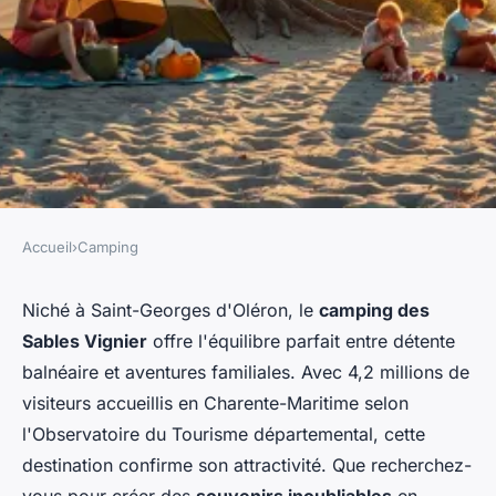
Accueil
›
Camping
CAMPING
Camping Sables Vignier :
Niché à Saint-Georges d'Oléron, le
camping des
Sables Vignier
offre l'équilibre parfait entre détente
aventures en famille à la plage
balnéaire et aventures familiales. Avec 4,2 millions de
visiteurs accueillis en Charente-Maritime selon
Bernardin
•
19/06/2026 06:31
•
8 min de lecture
l'Observatoire du Tourisme départemental, cette
destination confirme son attractivité. Que recherchez-